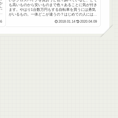
いざクロスバイクを買おうと色々調べていると、とて
か
も高いものから安いものまで色々あることに気が付き
た
ます。やはり1台数万円もする自転車を買うには勇気
チ
がいるもの。一体どこが違うの？はじめての人には非
常にわかりにくいと思いますので、自分なりに購入
16
2018.01.14
2020.04.09
す...