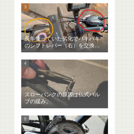
長年使っていた劣化でバキバキ
のシフトレバー（右）を交換
（GIANTエスケープRX4）
スローパンクの原因は仏式バル
ブの緩み。