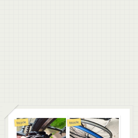
bicycle
bicycle