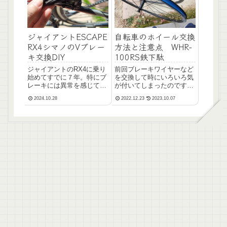
ジャイアントESCAPE
自転車のホイール交換
RX4シマノのVブレー
方法と注意点 WHR-
キ交換DIY
100RS鉄下駄
ジャイアントのRX4に乗り
前回ブレーキワイヤーなど
始めてすでに７年。特にブ
を交換して時にいろいろ気
レーキには異常を感じてい
が付いてしまったのです
ませんでしたが、どうも
が、もう、元から付いてい
2024.10.28
2022.12.23
2023.10.07
時々ブレーキの戻りが悪い
る純正ホイールが限界そう
様子。じっくり調整すれば
です。ホイールの継ぎ目部
問題はないのですが、もう
分は見えていたのですが、
かなり使っていますしね。
リムの内側を見てみると、
ここも交換していきたいと
なんかずれてる。というか
思います。
割れている様子。まだ明ら
か...