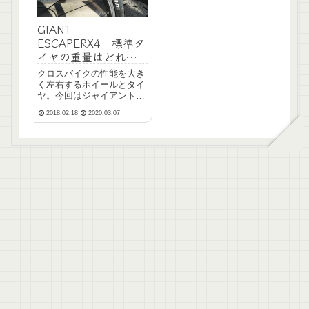
GIANT
ESCAPERX4 標準タ
イヤの重量はどれぐら
い？
クロスバイクの性能を大き
く左右するホイールとタイ
ヤ。今回はジャイアントの
エスケープ RX4の純正ホ
2018.02.18
2020.03.07
イールとタイヤの重量を調
べてみました。