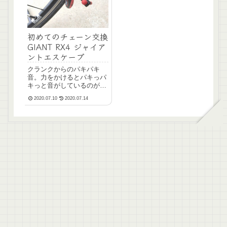
初めてのチェーン交換
GIANT RX4 ジャイア
ントエスケープ
クランクからのパキパキ
音。力をかけるとパキっパ
キっと音がしているのがか
なり気になりました。注油
2020.07.10
2020.07.14
をしたり、空気を入れると
一時的に良くなるのです
が、やはり再発。ペダルに
違いない！とペダルを交換
するも直らず。もうクラン
クシャフトに違いないと思
って...