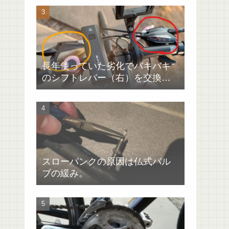
長年使っていた劣化でバキバキ
のシフトレバー（右）を交換
（GIANTエスケープRX4）
スローパンクの原因は仏式バル
ブの緩み。