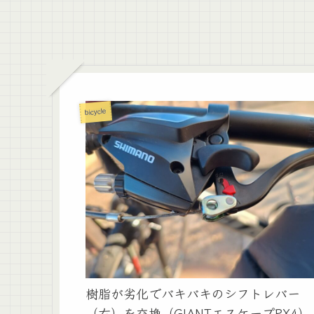
bicycle
樹脂が劣化でバキバキのシフトレバー
（右）を交換（GIANTエスケープRX4）