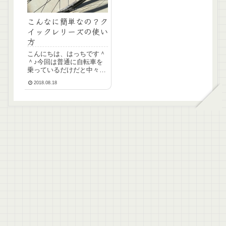
こんなに簡単なの？ク
イックレリーズの使い
方
こんにちは、はっちです＾
＾♪今回は普通に自転車を
乗っているだけだと中々お
目にかかれないクイックレ
2018.08.18
リーズについて紹介したい
と思います。大抵のクロス
バイクにはついている装備
なのですが、これがとても
便利。クイックレリーズが
ついているクロスバイク
を...