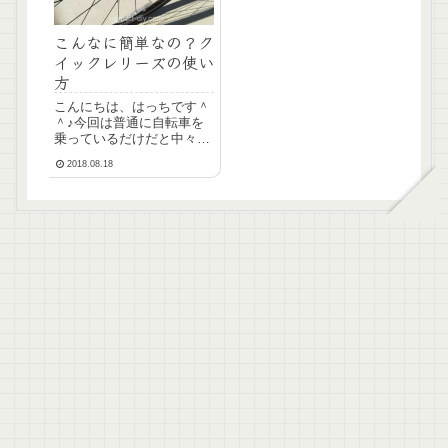
こんなに簡単なの？ク
イックレリーズの使い
方
こんにちは、はっちです＾
＾♪今回は普通に自転車を
乗っているだけだと中々お
目にかかれないクイックレ
2018.08.18
リーズについて紹介したい
と思います。大抵のクロス
バイクにはついている装備
なのですが、これがとても
便利。クイックレリーズが
ついているクロスバイク
を...