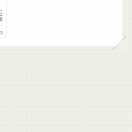
し
な
変
、
23