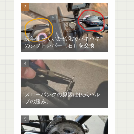
長年使っていた劣化でバキバキ
のシフトレバー（右）を交換
（GIANTエスケープRX4）
スローパンクの原因は仏式バル
ブの緩み。