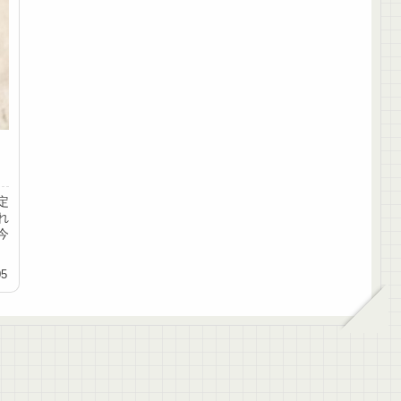
定
れ
今
05