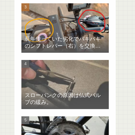
長年使っていた劣化でバキバキ
のシフトレバー（右）を交換
（GIANTエスケープRX4）
スローパンクの原因は仏式バル
ブの緩み。